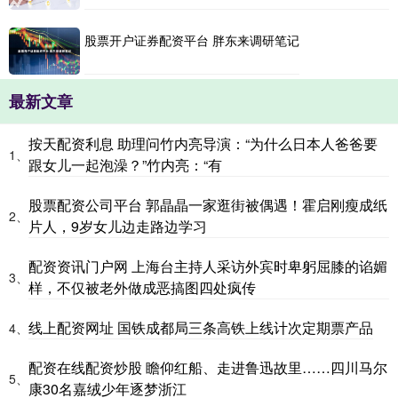
股票开户证券配资平台 胖东来调研笔记
最新文章
按天配资利息 助理问竹内亮导演：“为什么日本人爸爸要
1、
跟女儿一起泡澡？”竹内亮：“有
股票配资公司平台 郭晶晶一家逛街被偶遇！霍启刚瘦成纸
2、
片人，9岁女儿边走路边学习
配资资讯门户网 上海台主持人采访外宾时卑躬屈膝的谄媚
3、
样，不仅被老外做成恶搞图四处疯传
线上配资网址 国铁成都局三条高铁上线计次定期票产品
4、
配资在线配资炒股 瞻仰红船、走进鲁迅故里……四川马尔
5、
康30名嘉绒少年逐梦浙江