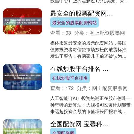
数据中心）上挥霍超过1万亿美元。未来
这一资本开支会只增不减。 如此大规模
最安全的股票配资网站 宽松信贷隐患显现，美债市拉响警报！两家“优等生”企业骤然坍塌
的....
最安全的股票配资网站
查看：
93
分类：
网上配资股票网
媒体报道最安全的股票配资网站，美国
债券投资者对信贷市场放松的放贷标准
发出了警告，有两家几周前还被认为状
况良好的公司，最近突然陷入困境。 本
在线炒股平台排名 砸钱AI有重奖！英伟达创新高后，阿里盘中大涨10%
月初，次级车贷公司Tr....
在线炒股平台排名
查看：
172
分类：
网上配资股票网
人工智能（AI）投资热潮正在股市创造一
种奇特的新算法：大规模AI投资计划能带
来远超投资金额的市值增长回报在线炒
股平台排名。 本周一，英伟达宣布拟向
全国配资网 宝馨科技内忧外患，连续巨额亏损，负债高企诉讼缠身，控股股东持股再遭冻结
OpenAI投....
全国配资网