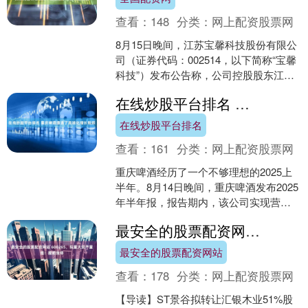
查看：
148
分类：
网上配资股票网
8月15日晚间，江苏宝馨科技股份有限公
司（证券代码：002514，以下简称“宝馨
科技”）发布公告称，公司控股股东江苏
立青集成电路科技有限公司（以下简
在线炒股平台排名 重庆啤酒遭遇了高端化增长瓶颈
称“江苏立青....
在线炒股平台排名
查看：
161
分类：
网上配资股票网
重庆啤酒经历了一个不够理想的2025上
半年。8月14日晚间，重庆啤酒发布2025
年半年报，报告期内，该公司实现营业
收入88.39亿元，同比减少0.24%；实现
最安全的股票配资网站 600265，拟重大资产重组！提前涨停
归....
最安全的股票配资网站
查看：
178
分类：
网上配资股票网
【导读】ST景谷拟转让汇银木业51%股