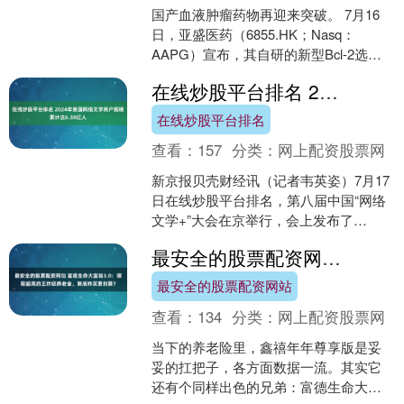
国产血液肿瘤药物再迎来突破。 7月16
日，亚盛医药（6855.HK；Nasq：
AAPG）宣布，其自研的新型Bcl-2选择
性抑制剂利沙托克拉（商品名：利生
在线炒股平台排名 2024年我国网络文学用户规模累计达6.38亿人
妥））正....
在线炒股平台排名
查看：
157
分类：
网上配资股票网
新京报贝壳财经讯（记者韦英姿）7月17
日在线炒股平台排名，第八届中国“网络
文学+”大会在京举行，会上发布了
《2024年度中国网络文学发展报告》
最安全的股票配资网站 富德生命大富翁3.0：领取超高的王炸级养老金，到底咋买更划算？
（下称：报告）。报....
最安全的股票配资网站
查看：
134
分类：
网上配资股票网
当下的养老险里，鑫禧年年尊享版是妥
妥的扛把子，各方面数据一流。其实它
还有个同样出色的兄弟：富德生命大富