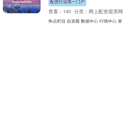
配资行业第一门户
查看：
140
分类：
网上配资股票网
热点栏目 自选股 数据中心 行情中心 资
金流向 模拟交易 客户端 龙蟠科技
（02465）午前股价上涨12.52%配资行业
第一门户，现报6.74港元，成交额3.5....
配资知识推荐网 002708，重大资产重组终止，复牌！
配资知识推荐网
查看：
130
分类：
网上配资股票网
炒股就看金麒麟分析师研报，权威配资
知识推荐网，专业，及时，全面，助您
挖掘潜力主题机会！ 光洋股份公告表
示：终止购买重大资产重组事项，股票
在线配资炒股平台 隆扬电子(301389.SZ)拟1.2亿元收购威斯双联控股权 寻求资源协同
明起复牌。 停牌9个交易....
在线配资炒股平台
查看：
155
分类：
网上配资股票网
智通财经讯在线配资炒股平台，隆扬电