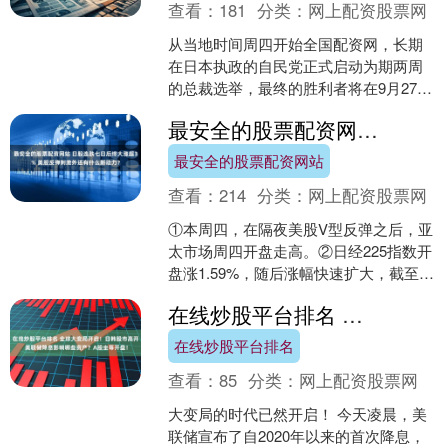
查看：
181
分类：
网上配资股票网
从当地时间周四开始全国配资网，长期
在日本执政的自民党正式启动为期两周
的总裁选举，最终的胜利者将在9月27日
出炉。胜选者预期将在10月初走完出任
最安全的股票配资网站 日股连跌七日后终大涨超3% 美股反弹刺激外还有什么新动力？
日本第102任首相....
最安全的股票配资网站
查看：
214
分类：
网上配资股票网
①本周四，在隔夜美股V型反弹之后，亚
太市场周四开盘走高。②日经225指数开
盘涨1.59%，随后涨幅快速扩大，截至发
稿涨幅已扩大至3.32%，TOPIX东证指数
在线炒股平台排名 全球大变局开启！日韩股市高开 美联储降息影响哪些资产？A股坐等开盘！
涨....
在线炒股平台排名
查看：
85
分类：
网上配资股票网
大变局的时代已然开启！ 今天凌晨，美
联储宣布了自2020年以来的首次降息，