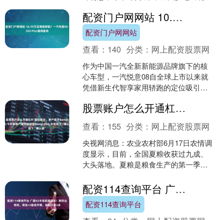
用野生菌类中毒事件。近日，一名四川
配资门户网网站 10.99万买增程轿跑？一汽悦意08 240 Plus值得看吗
省凉山州德昌县的网友....
配资门户网网站
查看：
140
分类：
网上配资股票网
作为中国一汽全新新能源品牌旗下的核
心车型，一汽悦意08自全球上市以来就
凭借新生代智享家用轿跑的定位吸引了
不少年轻家庭的关注，车系起售价9.99万
股票账户怎么开通杠杆 面积稳定、单产提升&#32;今年夏粮产量形势明朗&#32;丰收按下“确认键”
元，覆盖纯电、增....
查看：
155
分类：
网上配资股票网
央视网消息：农业农村部6月17日农情调
度显示，目前，全国夏粮收获过九成、
大头落地。夏粮是粮食生产的第一季。
这也代表今年我国夏粮丰收已成定局。
从面积看，应对去年....
配资114查询平台 广厦G3半场反超深圳！联防出奇效，塔克+3首发齐爆，深圳只靠3点
配资114查询平台