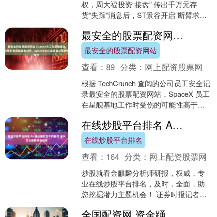
权，周大福投资“接盘” 传出千万元存
货“失踪”消息后，ST景谷开启“断臂求
生”之路。 8月15日晚间，ST景谷发布公
最安全的股票配资网站 SpaceX员工在星舰基地的受伤率远超竞争对手，SpaceX仍在追逐其火星梦想
告称，....
最安全的股票配资网站
查看：
89
分类：
网上配资股票网
根据 TechCrunch 查阅的公司员工安全记
录最安全的股票配资网站，SpaceX 员工
在星舰基地工作时受伤的可能性高于该
公司其他任何制造设施。 美国职业安
在线炒股平台排名 AH溢价指数创年内新低 多只龙头股获外资增持
全....
在线炒股平台排名
查看：
164
分类：
网上配资股票网
炒股就看金麒麟分析师研报，权威，专
业在线炒股平台排名，及时，全面，助
您挖掘潜力主题机会！ 证券时报记者钟
恬 7月18日，恒生AH溢价指数继续下
全国配资网 资金踊跃入市 A股市场热点纷呈牛股奔腾
行，盘中一度触及1....