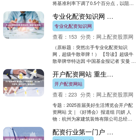
将基准利率下调了0.5个百分点，以阻止
劳动力市场放缓。今天早上，香港金管
专业化配资知识网 突然出手，超级牛散举牌！
局将基准利率下....
专业化配资知识网
查看：
153
分类：
网上配资股票网
（原标题：突然出手专业化配资知识
网，超级牛散举牌！） 【导读】超级牛
散举牌华特达因 中国基金报记者 安曼 又
见超级牛散举牌上市公司！ 6月18日晚
开户配资网站 重生的TA｜关税博弈“逆行者”：不要慌、加大生产、继续接单！
间，华特达因发....
开户配资网站
查看：
223
分类：
网上配资股票网
专题：2025首届美好生活博览会开户配
资网站 文｜《好博会》报道组 闫妍 人
物：杭州为家建筑装饰有限公司总经理
熊伟平 万万没想到，90天的关税窗口
配资行业第一门户 龙蟠科技午前涨超12% 预计印尼锂源二期项目年底建成
期，成为美国客....