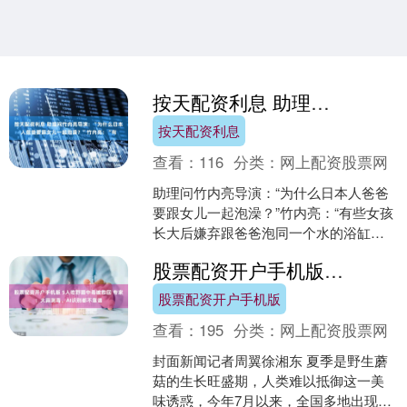
按天配资利息 助理问竹内亮导演：“为什么日本人爸爸要跟女儿一起泡澡？”竹内亮：“有
按天配资利息
查看：
116
分类：
网上配资股票网
助理问竹内亮导演：“为什么日本人爸爸
要跟女儿一起泡澡？”竹内亮：“有些女孩
长大后嫌弃跟爸爸泡同一个水的浴缸，
所以是女儿先泡，爸爸最后泡，所以你
股票配资开户手机版 5人吃野菌中毒被救回 专家：大蒜测毒、AI识别都不靠谱
们中国人是几岁后女....
股票配资开户手机版
查看：
195
分类：
网上配资股票网
封面新闻记者周翼徐湘东 夏季是野生蘑
菇的生长旺盛期，人类难以抵御这一美
味诱惑，今年7月以来，全国多地出现食