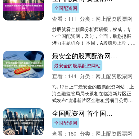
全国配资网
查看：
111
分类：
网上配资股票网
炒股就看金麒麟分析师研报，权威，专
业全国配资网，及时，全面，助您挖掘
潜力主题机会！ 本周，A股稳步上攻，创
业板指创年内新高，深证成指也创4个月
最安全的股票配资网站 临港新片区金融租赁SPV扩容至动力电池、智能制造、工业母机四类租赁物
来新高，并逼近年内....
最安全的股票配资网站
查看：
144
分类：
网上配资股票网
7月17日上午最安全的股票配资网站，上
海金融监管局局长綦相在临港新片区正
式发布“临港新片区金融租赁项目公司扩
大业务范围试点”新政并作政策解读。此
全国配资网 首个国产原研！亚盛医药创新抗癌药国内获批上市 影响有多大？
次试点将原金租项....
全国配资网
查看：
180
分类：
网上配资股票网