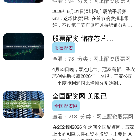
查看：
94
分类：
网上配资股票网
2026年5月21日深圳和广厦的季后赛
G3，这场比赛深圳在首节的发挥非常
好，不过第二节广厦可以持续追分配资
114查询平台，将比分迫近，最后一分钟
股票配资 储存芯片大牛股，净利暴增7835％
反超，半场46-....
股票配资
查看：
78
分类：
网上配资股票网
4月23日晚，双杰电气、冠豪高新、香农
芯创先后披露2026年一季报，三家公司
一季度净利润同比增幅分别达到
29615.01%、27725.76%、7835.06%....
全国配资网 美股已进入明显泡沫期：AI云的3万亿美元“会计难题”
全国配资网
查看：
218
分类：
网上配资股票网
在2024到2026 年之间全国配资网，五家
上市的AI巨头将在资本投资（主要是 AI