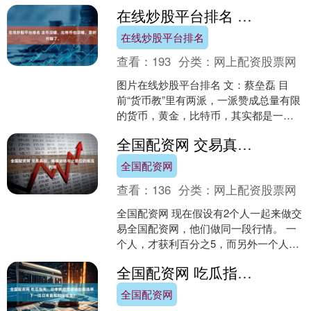
翁3.0养老年金险。在领取和生存总利益
在线炒股平台排名 法币没错，比特币也没错，是时代错了。
上，大富翁3.0毫不....
在线炒股平台排名
查看：
193
分类：
网上配资股票网
图片在线炒股平台排名 文：蔡垒磊 目
前“货币教”里有两派，一派赞成总量有限
的货币，黄金，比特币，其实都是一回
事，人们的共识集体去到一个非常适合
全国配资网 交易真相，精确进场与止损位的相互利用
当货币，又无法耍赖....
全国配资网
查看：
136
分类：
网上配资股票网
全国配资网 现在假设有2个人一起来做交
易全国配资网，他们做同一段行情。 一
个人，才获利百分之5，而另外一个人，
却能够获利百分之50。 这其中的主要原
全国配资网 吃瓜指南：日本执政党启动总裁选举 下一任日本首相如何诞生？
因，就是系统....
全国配资网