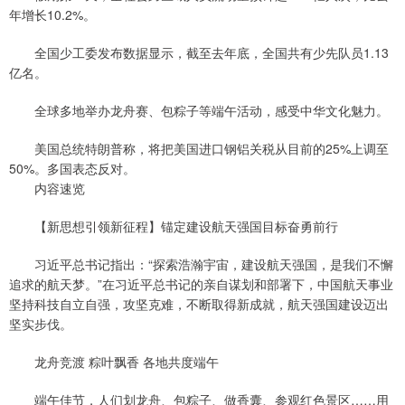
年增长10.2%。
全国少工委发布数据显示，截至去年底，全国共有少先队员1.13
亿名。
全球多地举办龙舟赛、包粽子等端午活动，感受中华文化魅力。
美国总统特朗普称，将把美国进口钢铝关税从目前的25%上调至
50%。多国表态反对。
内容速览
【新思想引领新征程】锚定建设航天强国目标奋勇前行
习近平总书记指出：“探索浩瀚宇宙，建设航天强国，是我们不懈
追求的航天梦。”在习近平总书记的亲自谋划和部署下，中国航天事业
坚持科技自立自强，攻坚克难，不断取得新成就，航天强国建设迈出
坚实步伐。
龙舟竞渡 粽叶飘香 各地共度端午
端午佳节，人们划龙舟、包粽子、做香囊、参观红色景区……用