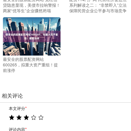
贷隐患显现，美债市拉响警报！
系列解读之二： “非禁即入”立法
两家“优等生”企业骤然坍塌
保障民营企业公平参与市场竞争
最安全的股票配资网站
600265，拟重大资产重组！提
前涨停
相关评论
本文评分
*
评论内容
*