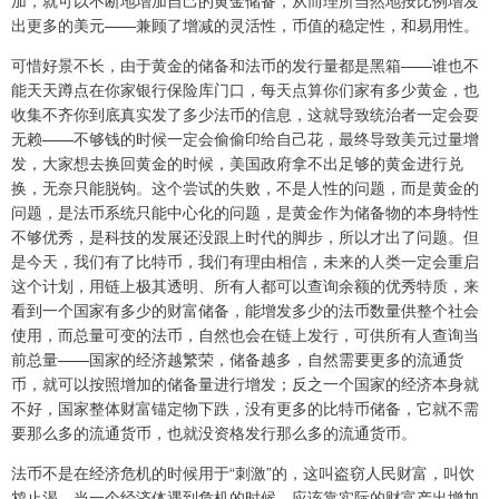
加，就可以不断地增加自己的黄金储备，从而理所当然地按比例增发
出更多的美元——兼顾了增减的灵活性，币值的稳定性，和易用性。
可惜好景不长，由于黄金的储备和法币的发行量都是黑箱——谁也不
能天天蹲点在你家银行保险库门口，每天点算你们家有多少黄金，也
收集不齐你到底真实发了多少法币的信息，这就导致统治者一定会耍
无赖——不够钱的时候一定会偷偷印给自己花，最终导致美元过量增
发，大家想去换回黄金的时候，美国政府拿不出足够的黄金进行兑
换，无奈只能脱钩。这个尝试的失败，不是人性的问题，而是黄金的
问题，是法币系统只能中心化的问题，是黄金作为储备物的本身特性
不够优秀，是科技的发展还没跟上时代的脚步，所以才出了问题。但
是今天，我们有了比特币，我们有理由相信，未来的人类一定会重启
这个计划，用链上极其透明、所有人都可以查询余额的优秀特质，来
看到一个国家有多少的财富储备，能增发多少的法币数量供整个社会
使用，而总量可变的法币，自然也会在链上发行，可供所有人查询当
前总量——国家的经济越繁荣，储备越多，自然需要更多的流通货
币，就可以按照增加的储备量进行增发；反之一个国家的经济本身就
不好，国家整体财富锚定物下跌，没有更多的比特币储备，它就不需
要那么多的流通货币，也就没资格发行那么多的流通货币。
法币不是在经济危机的时候用于“刺激”的，这叫盗窃人民财富，叫饮
鸩止渴。当一个经济体遇到危机的时候，应该靠实际的财富产出增加