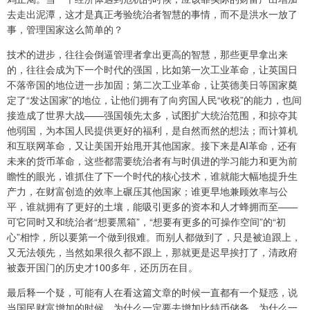
去走出泥潭，这才是真正考验统治者智慧的事情，而不是洪水一放了
事，管理国家这么简单的？
技术的进步，往往会倒逼管理者拿出更高的智慧，那些更早拿出来
的，往往会成为下一个时代的强国，比如第一次工业革命，让英国日
不落帝国的地位进一步加固；第二次工业革命，让英德美日等国家奠
定了“发达国家”的地位，让他们拥有了向穷国人民“收税”的能力，也间
接造成了世界大战——强国领先太多，试图扩大统治范围，和掠夺其
他弱国，为本国人民提供更好的福利，是自然而然的想法；而计算机
和互联网革命，又让美国开始甩开其他国家。接下来是AI革命，还有
未来的货币革命，这些都需要统治者有与时俱进的学习能力和更为前
瞻性的眼光，谁抓住了下一个时代的核心技术，谁就能大幅地提升生
产力，在财富创造的效率上碾压其他国家；谁更早地兼顾效率与公
平，谁就拥有了更好的土壤，能吸引更多的资本和人才蜂拥而至——
可它同时又和统治者“想要黑箱”，“想要有更多的可操作空间”的“初
心”相悖，所以要第一个做到很难。而别人都做到了，只是被迫跟上，
又无法领先，当然如果很久都不跟上，那就更是迟早挨打了，清政府
被轰开国门的历史才100多年，还历历在目。
最后释一个疑，可能有人在看这篇文章的时候一直都有一个疑惑，说
当国民财富增加的时候，为什么一定要去增加比特币储备，为什么一